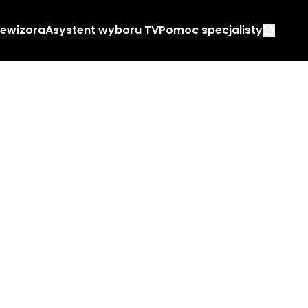
lewizora
Asystent wyboru TV
Pomoc specjalisty