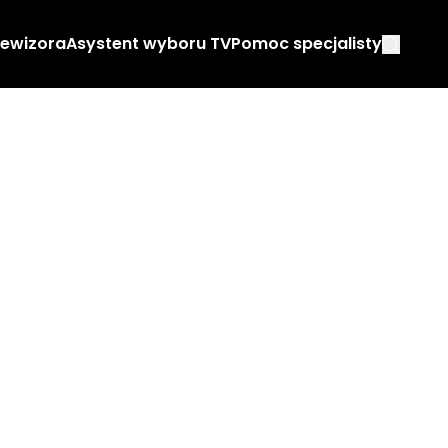
lewizora
Asystent wyboru TV
Pomoc specjalisty