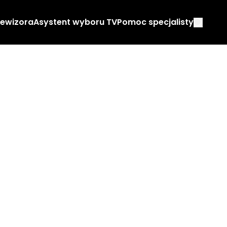
lewizora
Asystent wyboru TV
Pomoc specjalisty