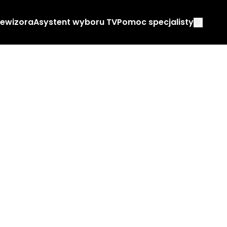
lewizora
Asystent wyboru TV
Pomoc specjalisty