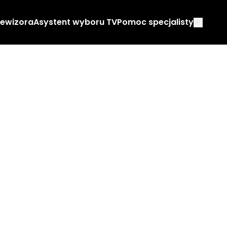
lewizora
Asystent wyboru TV
Pomoc specjalisty