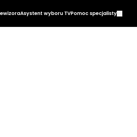
lewizora
Asystent wyboru TV
Pomoc specjalisty