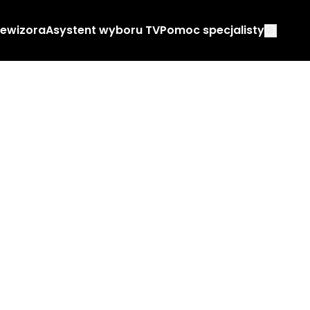
lewizora
Asystent wyboru TV
Pomoc specjalisty