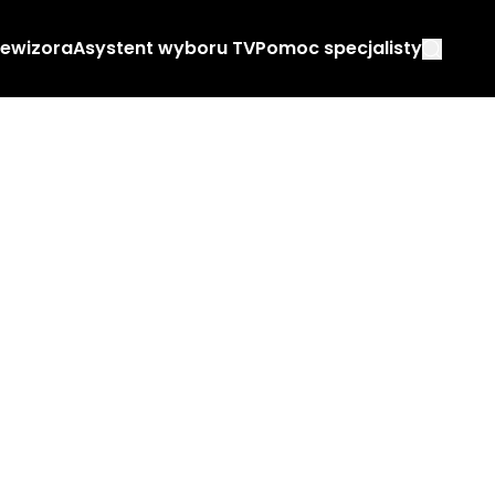
lewizora
Asystent wyboru TV
Pomoc specjalisty