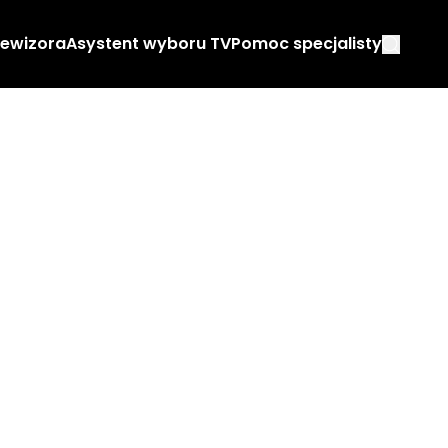
lewizora
Asystent wyboru TV
Pomoc specjalisty