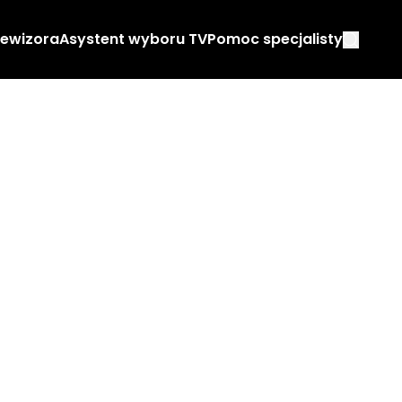
lewizora
Asystent wyboru TV
Pomoc specjalisty