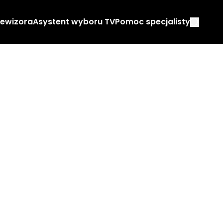
lewizora
Asystent wyboru TV
Pomoc specjalisty