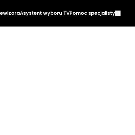
lewizora
Asystent wyboru TV
Pomoc specjalisty