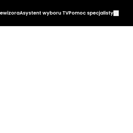
lewizora
Asystent wyboru TV
Pomoc specjalisty