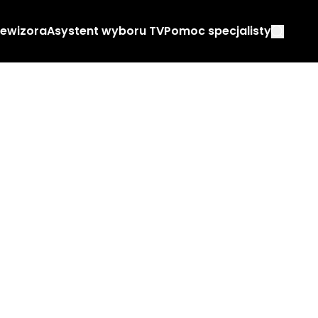
lewizora
Asystent wyboru TV
Pomoc specjalisty