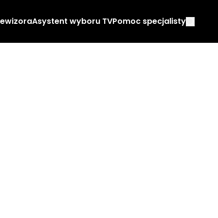
lewizora
Asystent wyboru TV
Pomoc specjalisty