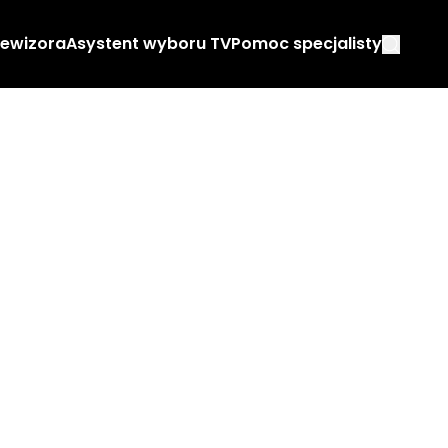
lewizora
Asystent wyboru TV
Pomoc specjalisty