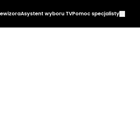
lewizora
Asystent wyboru TV
Pomoc specjalisty