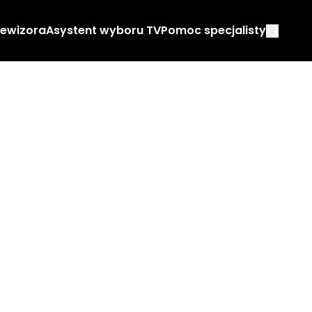
lewizora
Asystent wyboru TV
Pomoc specjalisty