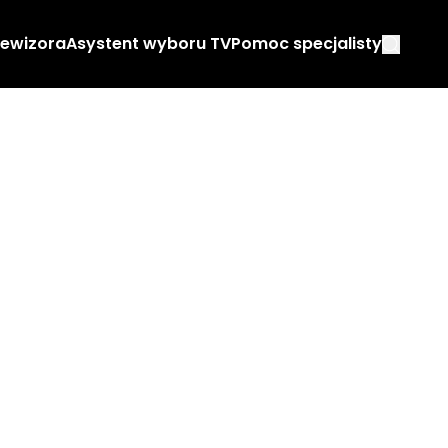
lewizora
Asystent wyboru TV
Pomoc specjalisty