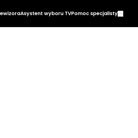
lewizora
Asystent wyboru TV
Pomoc specjalisty