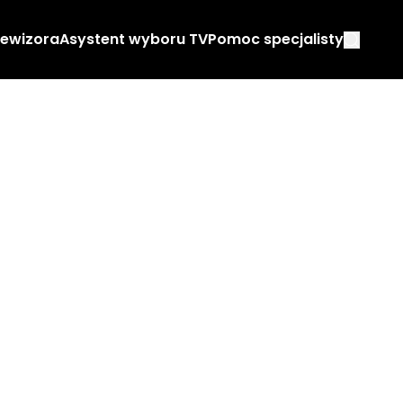
lewizora
Asystent wyboru TV
Pomoc specjalisty