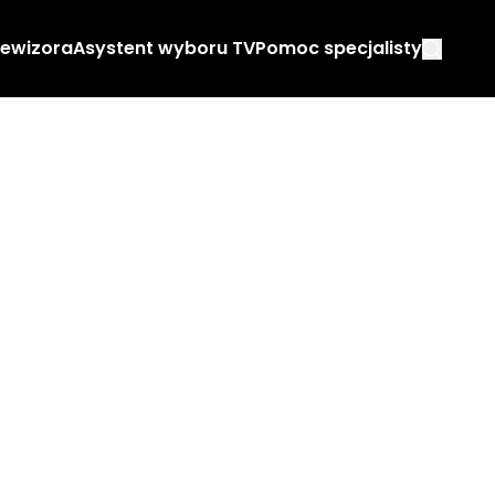
lewizora
Asystent wyboru TV
Pomoc specjalisty