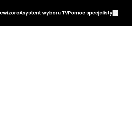
lewizora
Asystent wyboru TV
Pomoc specjalisty