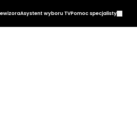
lewizora
Asystent wyboru TV
Pomoc specjalisty