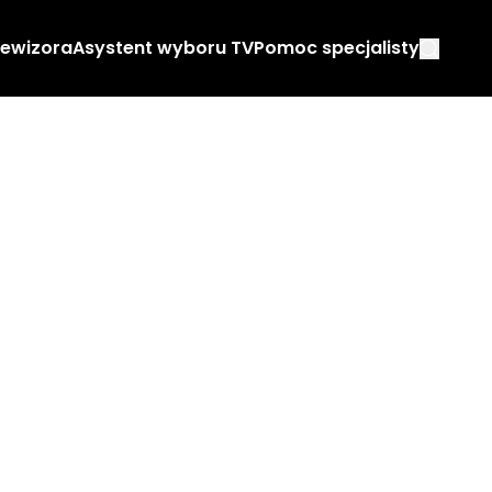
lewizora
Asystent wyboru TV
Pomoc specjalisty