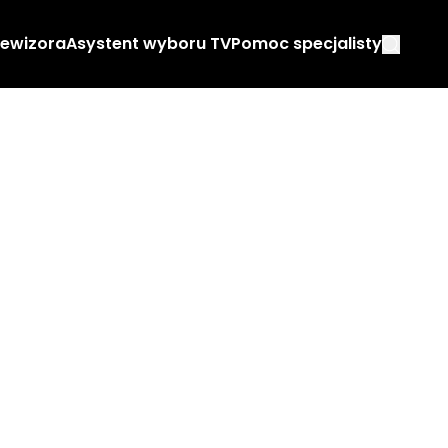
lewizora
Asystent wyboru TV
Pomoc specjalisty