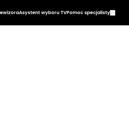
lewizora
Asystent wyboru TV
Pomoc specjalisty