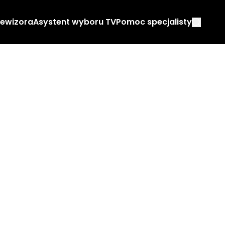
lewizora
Asystent wyboru TV
Pomoc specjalisty