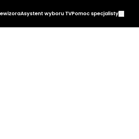
lewizora
Asystent wyboru TV
Pomoc specjalisty