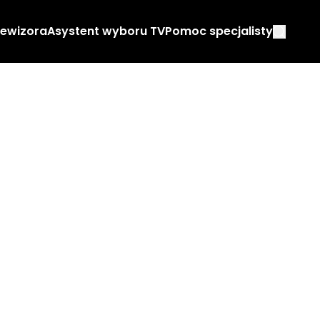
lewizora
Asystent wyboru TV
Pomoc specjalisty