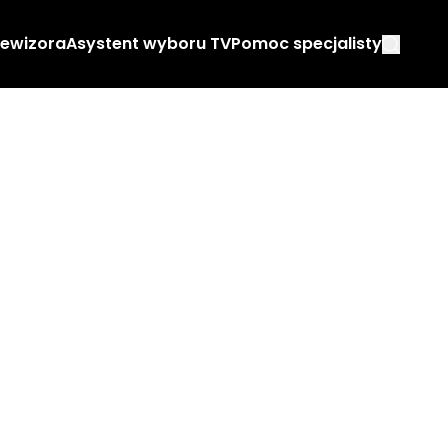
lewizora
Asystent wyboru TV
Pomoc specjalisty