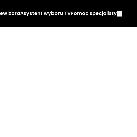
lewizora
Asystent wyboru TV
Pomoc specjalisty