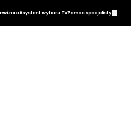
lewizora
Asystent wyboru TV
Pomoc specjalisty