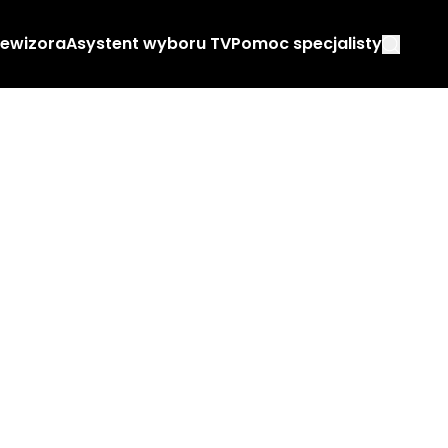
lewizora
Asystent wyboru TV
Pomoc specjalisty