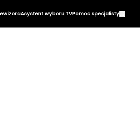
lewizora
Asystent wyboru TV
Pomoc specjalisty