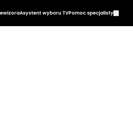
lewizora
Asystent wyboru TV
Pomoc specjalisty