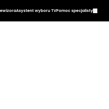
lewizora
Asystent wyboru TV
Pomoc specjalisty