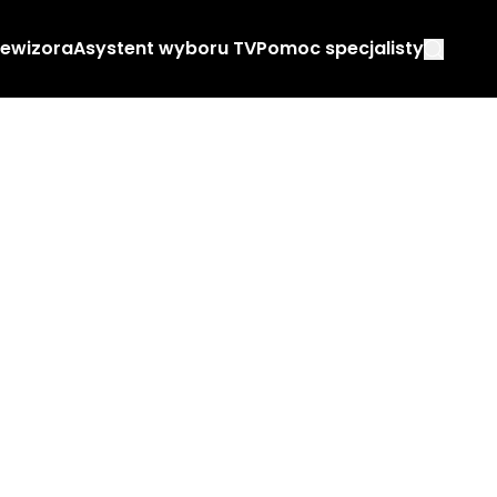
lewizora
Asystent wyboru TV
Pomoc specjalisty