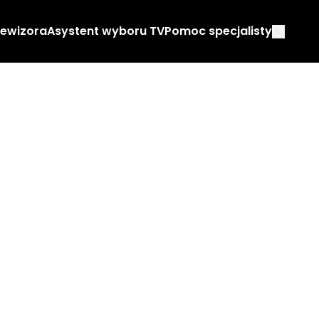
lewizora
Asystent wyboru TV
Pomoc specjalisty