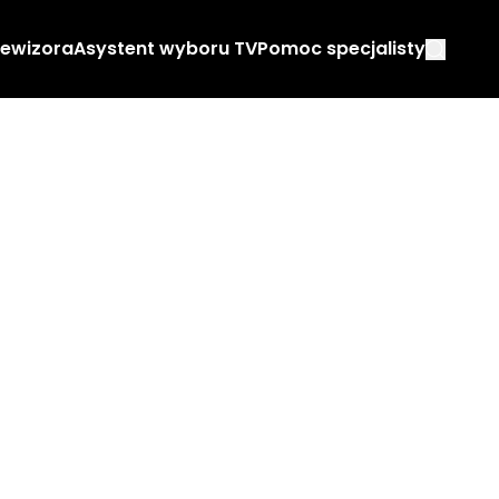
lewizora
Asystent wyboru TV
Pomoc specjalisty