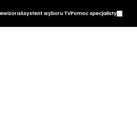
lewizora
Asystent wyboru TV
Pomoc specjalisty