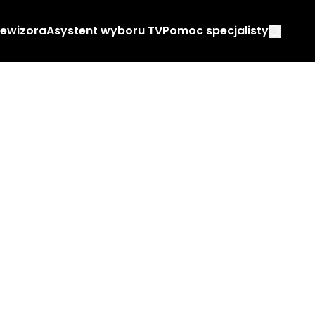
lewizora
Asystent wyboru TV
Pomoc specjalisty