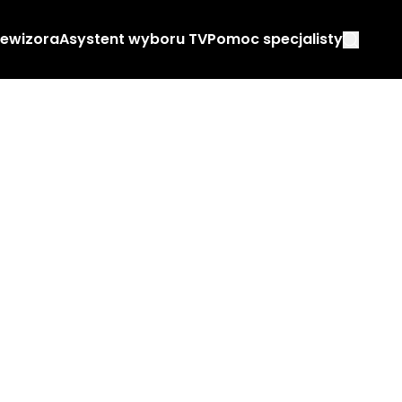
lewizora
Asystent wyboru TV
Pomoc specjalisty