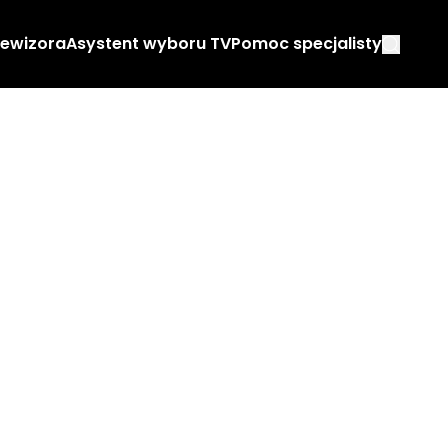
lewizora
Asystent wyboru TV
Pomoc specjalisty