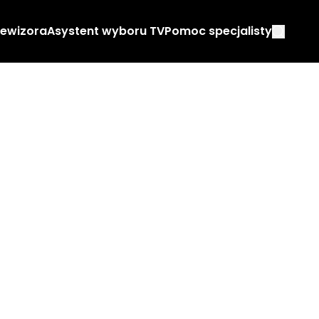
lewizora
Asystent wyboru TV
Pomoc specjalisty