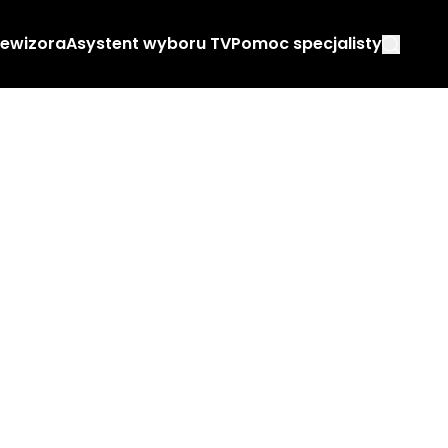
lewizora
Asystent wyboru TV
Pomoc specjalisty