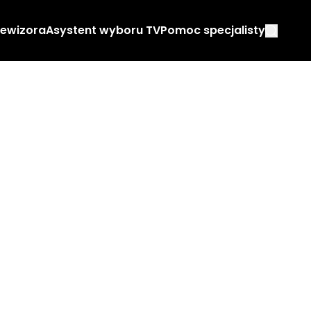
lewizora
Asystent wyboru TV
Pomoc specjalisty