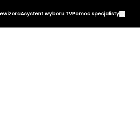
lewizora
Asystent wyboru TV
Pomoc specjalisty