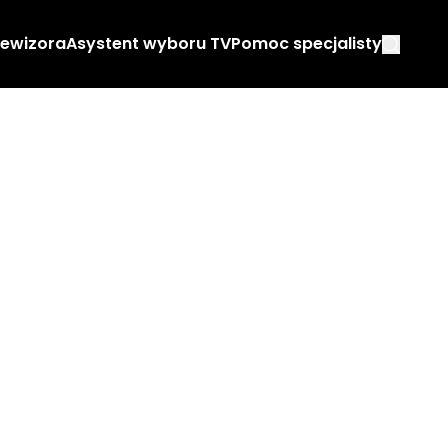
lewizora
Asystent wyboru TV
Pomoc specjalisty