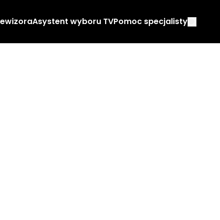
lewizora
Asystent wyboru TV
Pomoc specjalisty